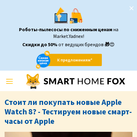
Роботы-пылесосы по сниженным ценам
на
Market.Yadnex!
Скидки до 50%
от ведущих брендов
🎁
😍
К предложениям*
Toggle
navigation
Стоит ли покупать новые Apple
Watch 8? - Тестируем новые смарт-
часы от Apple