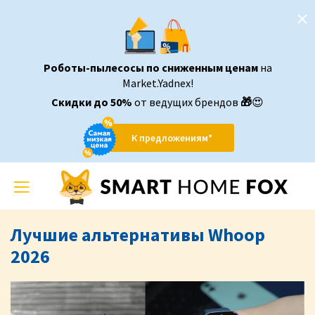
Роботы-пылесосы по сниженным ценам
на
Market.Yadnex!
Скидки до 50%
от ведущих брендов
🎁
😍
К предложениям*
Toggle
navigation
Лучшие альтернативы Whoop
2026