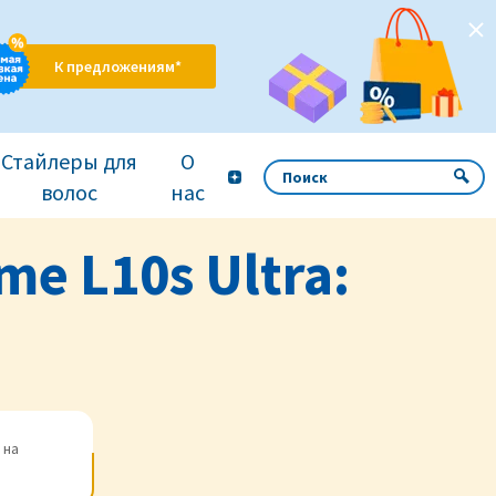
К предложениям*
Стайлеры для
О
волос
нас
me L10s Ultra:
 на