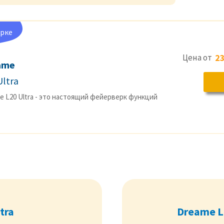
орке
Цена от
23
ame
Ultra
e L20 Ultra - это настоящий фейерверк функций
tra
Dreame L