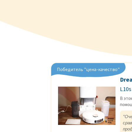
Победитель "цена-качество"
Dre
L10s
В это
помощ
"Оч
сра
про