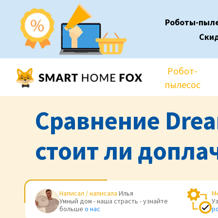
Роботы-пыл
Ски
Робот-
пылесос
Сравнение Dream
стоит ли допла
Написал / написала
Илья
М
Умный дом - наша страсть - узнайте
У
больше
о нас
р