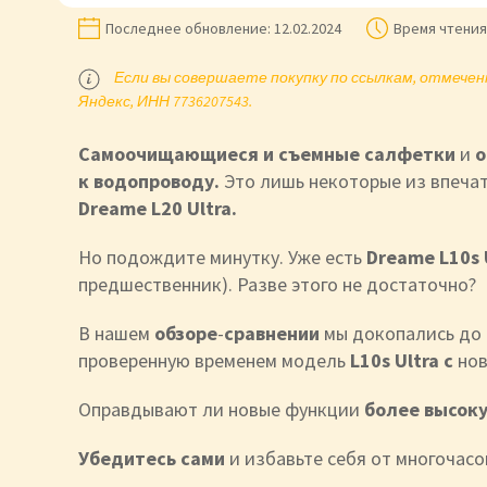
Последнее обновление:
12.02.2024
Время чтения
Если вы совершаете покупку по ссылкам, отмеченн
Яндекс, ИНН 7736207543.
Самоочищающиеся и съемные салфетки
и
о
к водопроводу.
Это лишь некоторые из впеча
Dreame L20 Ultra.
Но подождите минутку. Уже есть
Dreame L10s 
предшественник). Разве этого не достаточно?
В нашем
обзоре
-
сравнении
мы докопались до 
проверенную временем модель
L10s Ultra с
но
Оправдывают ли новые функции
более высок
Убедитесь сами
и избавьте себя от многочасо