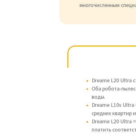
многочисленным специ
Dreame L20 Ultra 
Оба робота-пылес
воды.
Dreame L10s Ultra
средних квартир 
Dreame L20 Ultra 
платить соответс