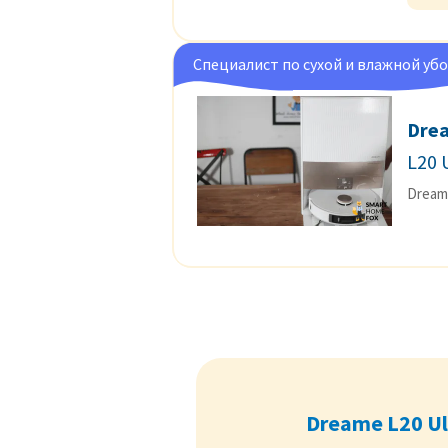
Специалист по сухой и влажной уб
Dre
L20 
Dream
Dreame L20 Ul