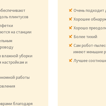
обеспечивают
Очень подходит 
доль плинтусов
Хорошее обнаруж
алфетки
Хорошо преодоле
яются на станции
Более тихий
ельным
Сам робот-пылес
проводу
имеют меньшие 
ы влажной уборки
Лучшее соотноше
м настройкам и
ономной работы
товления
оврами благодаря