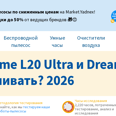
есосы по сниженным ценам
на Market.Yadnex!
дки до 50%
от ведущих брендов
🎁
😍
Беспроводной
Умные
Очистители
пылесос
часы
воздуха
e L20 Ultra и Drea
чивать? 2026
Часы исследования
етодология тестирования
2,220 часов, потраченных
знайте, как мы
тестируем наши
тестирование, анализ и
оботы-пылесосы
исследования