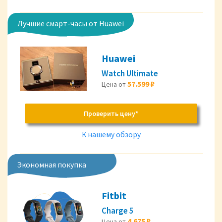
Лучшие смарт-часы от Huawei
Huawei
Watch Ultimate
57.599 ₽
Цена от
Проверить цену*
К нашему обзору
Экономная покупка
Fitbit
Charge 5
4.675 ₽
Цена от