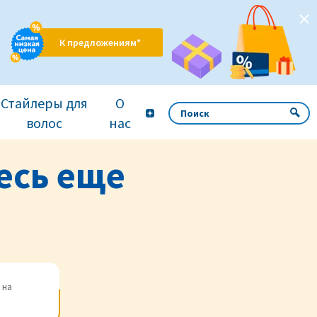
К предложениям*
Стайлеры для
О
волос
нас
есь еще
 на