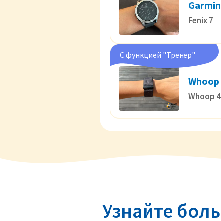
Garmin
Fenix 7
С функцией "Тренер"
Whoop
Whoop 4
Узнайте бол