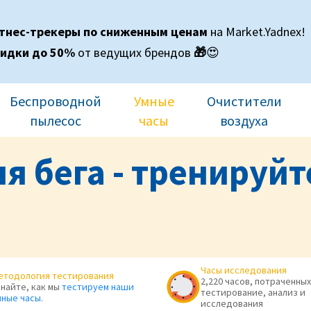
итнес-трекеры по сниженным ценам
на Market.Yadnex!
идки до 50%
от ведущих брендов
🎁
😍
Беспроводной
Умные
Очистители
пылесос
часы
воздуха
я бега - тренируйт
Часы исследования
етодология тестирования
2,220 часов, потраченных
знайте, как мы
тестируем наши
тестирование, анализ и
мные часы
.
исследования