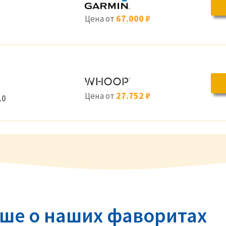
67.000 ₽
Цена от
27.752 ₽
Цена от
.0
ьше о наших фаворитах