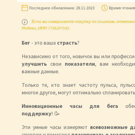
Последнее обновление:
28.11.2023
Время чтения
Если вы совершаете покупку по ссылкам, отмеченн
Яндекс, ИНН 7736207543.
Бег
- это
ваша
страсть
?
Независимо от того, новичок вы или професс
улучшить
свои
показатели
, вам необход
важные данные.
Только те, кто знает частоту пульса, пульс
многое другое, могут оптимально спланировать
Инновационные часы для бега
об
поддержку
! 🥳
Эти умные часы измеряют
всевозможные 
спортом и помогают
планировать и анализир