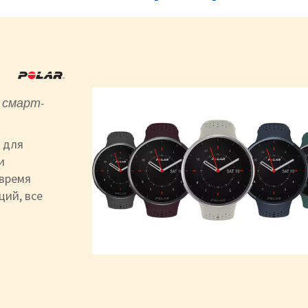
е смарт-
 для
и
время
ций, все