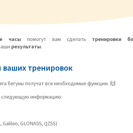
вые часы
помогут вам сделать
тренировки б
ваши
результаты
.
 ваших тренировок
га бегуны получат все необходимые функции. 🙌
ют следующую информацию:
 Galileo, GLONASS, QZSS)