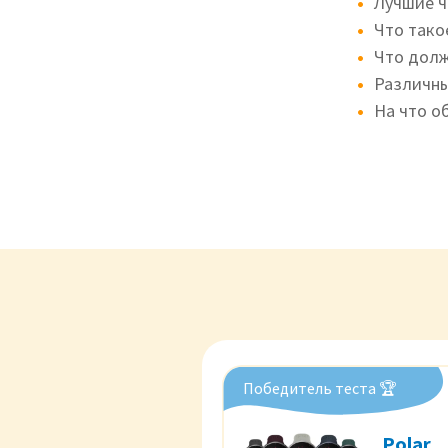
Лучшие ч
Что тако
Что долж
Различны
На что о
Победитель теста 🏆
Polar