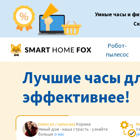
Умные часы и ф
Ск
Робот-
пылесос
Лучшие часы дл
эффективнее!
Написал / написала
Корина
М
Умный дом - наша страсть - узнайте
У
больше
о нас
у