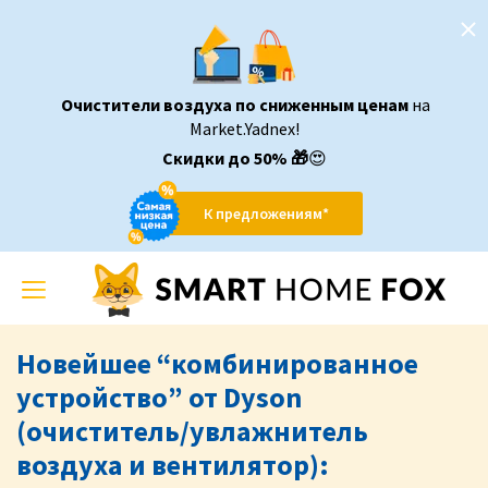
Очистители воздуха по сниженным ценам
на
Market.Yadnex!
Скидки до 50%
🎁
😍
К предложениям*
Toggle
navigation
Новейшее “комбинированное
устройство” от Dyson
(очиститель/увлажнитель
воздуха и вентилятор):