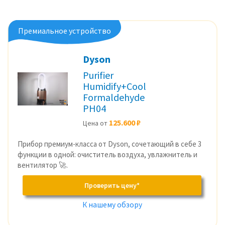
Премиальное устройство
Dyson
Purifier
Humidify+Cool
Formaldehyde
PH04
125.600 ₽
Цена от
Прибор премиум-класса от Dyson, сочетающий в себе 3
функции в одной: очиститель воздуха, увлажнитель и
вентилятор 🚀.
Проверить цену*
К нашему обзору