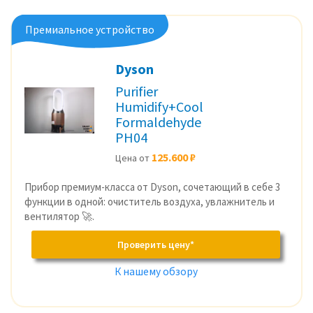
Премиальное устройство
Dyson
Purifier
Humidify+Cool
Formaldehyde
PH04
125.600 ₽
Цена от
Прибор премиум-класса от Dyson, сочетающий в себе 3
функции в одной: очиститель воздуха, увлажнитель и
вентилятор 🚀.
Проверить цену*
К нашему обзору