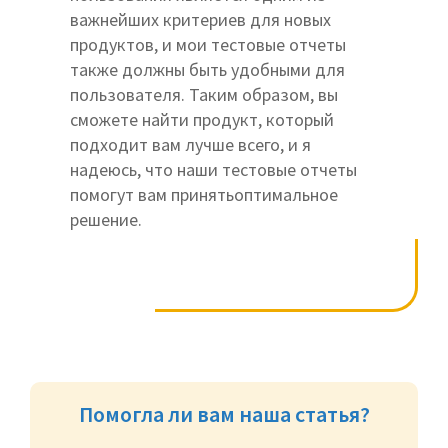
Команда из
6 экспертов по Умному
важнейших критериев для новых
дому
регулярно проверяет
продуктов, и мои тестовые отчеты
точность наших статей и проводит
также должны быть удобными для
обучение всей нашей команды
пользователя. Таким образом, вы
авторов.
сможете найти продукт, который
подходит вам лучше всего, и я
Smart-Home-Fox также
надеюсь, что наши тестовые отчеты
представлен в других странах,
помогут вам принятьоптимальное
таких как Германия, Франция и
решение.
Великобритания.
О нас говорят во многих средствах
массовой информации
Помогла ли вам наша статья?