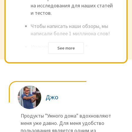
на исследования для наших статей
и тестов.
Чтобы написать наши обзоры, мы
написали более 1 миллиона слов!
Именно поэтому более 5
See more
миллионов читателей посещают
нас каждый год и благодарны за
полезную информацию, которую
мы предоставляем. Мы видим это
по огромному количеству писем от
наших читателей, которые мы
Джо
получаем по
электронной почте
,
по реакции на наши
видеоролики
на YouTube
или на наших каналах в
Продукты "Умного дома" вдохновляют
социальных сетях
.
меня уже давно. Для меня удобство
пользования является одним из