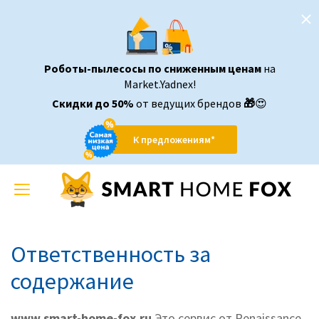
Роботы-пылесосы по сниженным ценам
на
Market.Yadnex!
Скидки до 50%
от ведущих брендов
🎁
😍
К предложениям*
Toggle
navigation
Ответственность за
содержание
www.smart-home-fox.ru
Это сервис от Renaissance