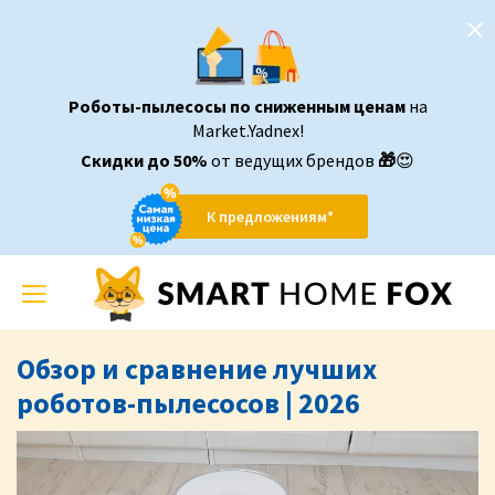
Роботы-пылесосы по сниженным ценам
на
Market.Yadnex!
Скидки до 50%
от ведущих брендов
🎁
😍
К предложениям*
Toggle
navigation
Обзор и сравнение лучших
роботов-пылесосов | 2026