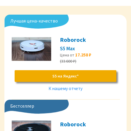
Лучшая цена-качество
Roborock
S5 Max
17.258 ₽
Цена от
(33.600 ₽)
S5 на Яндекс*
К нашему отчету
Бестселлер
Roborock