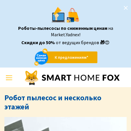
Роботы-пылесосы по сниженным ценам
на
Market.Yadnex!
Скидки до 50%
от ведущих брендов
🎁
😍
К предложениям*
Toggle
navigation
Робот пылесос и несколько
этажей