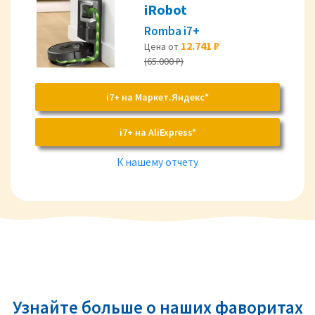
iRobot
Romba i7+
12.741 ₽
Цена от
(65.000 ₽)
i7+ на Маркет.Яндекс*
i7+ на AliExpress*
К нашему отчету
Узнайте больше о наших фаворитах