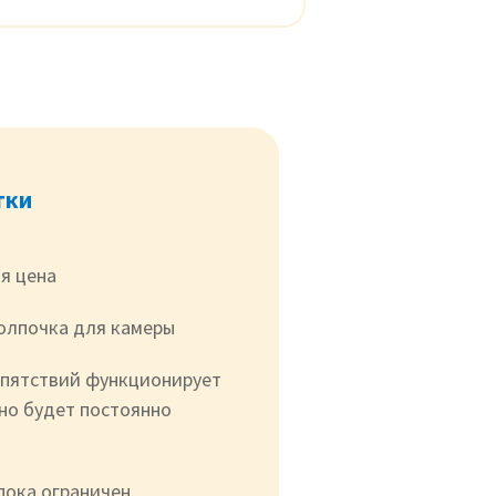
тки
я цена
олпочка для камеры
пятствий функционирует
(но будет постоянно
пока ограничен.