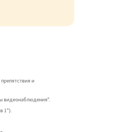
 препятствия и
ры видеонаблюдения".
 1").