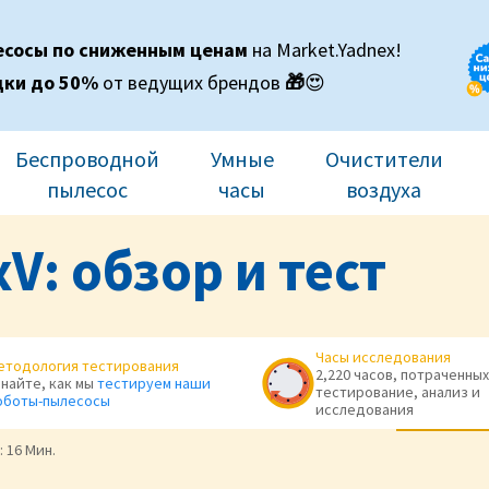
есосы по сниженным ценам
на Market.Yadnex!
дки до 50%
от ведущих брендов
🎁
😍
Беспроводной
Умные
Очистители
пылесос
часы
воздуха
V: обзор и тест
Часы исследования
етодология тестирования
2,220 часов, потраченных
знайте, как мы
тестируем наши
тестирование, анализ и
оботы-пылесосы
исследования
:
16 Мин.