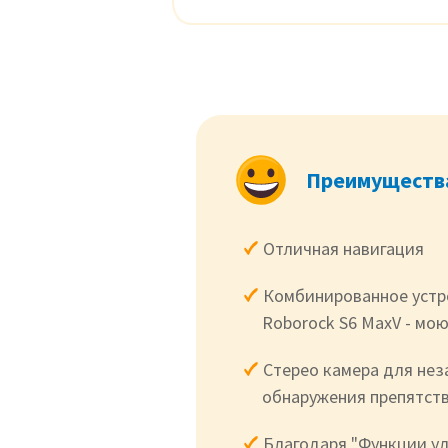
Преимуществ
Отличная навигация
Комбинированное устро
Roborock S6 MaxV - мо
Стерео камера для нез
обнаружения препятств
Благодаря "Функции у