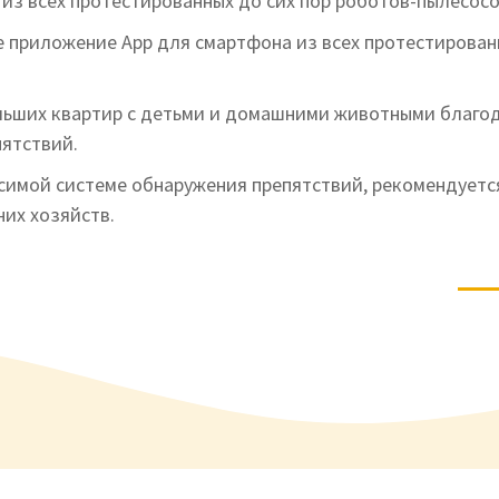
из всех протестированных до сих пор роботов-пылесосо
 приложение Аpp для смартфона из всех протестирован
ьших квартир с детьми и домашними животными благо
ятствий.
симой системе обнаружения препятствий, рекомендуетс
их хозяйств.