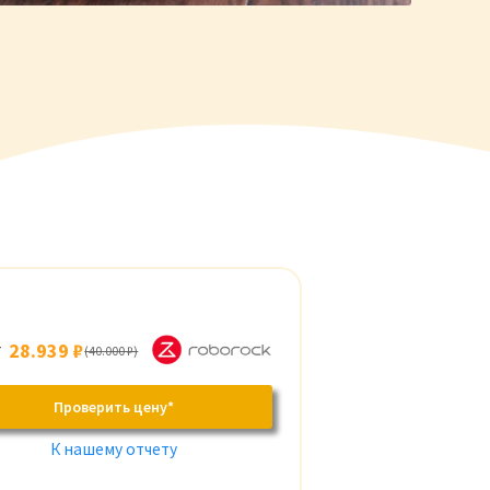
т
28.939 ₽
(40.000 ₽)
Проверить цену*
К нашему отчету