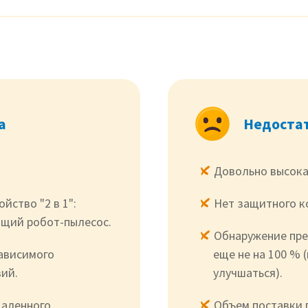
а
Недоста
Довольно высока
йство "2 в 1":
Нет защитного к
ющий робот-пылесос.
Обнаружение пре
ависимого
еще не на 100 % 
ий.
улучшаться).
даленного
Объем поставки 