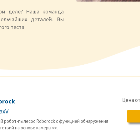
мом деле? Наша команда
мельчайших деталей. Вы
ого теста.
Цена о
orock
axV
й робот-пылесос Roborock с функцией обнаружения
тствий на основе камеры 👀.