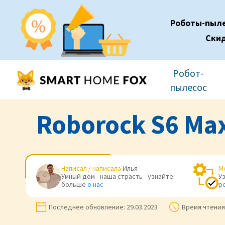
Роботы-пыл
Ски
Робот-
пылесос
Roborock S6 Max
Написал / написала
Илья
М
Умный дом - наша страсть - узнайте
У
больше
о нас
р
Последнее обновление:
29.03.2023
Время чтения