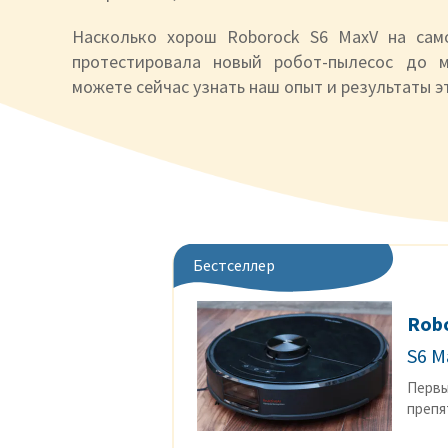
Насколько хорош Roborock S6 MaxV на са
протестировала новый робот-пылесос до 
можете сейчас узнать наш опыт и результаты эт
Бестселлер
Rob
S6 M
Первы
препя