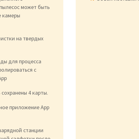
-пылесос может быть
е камеры
истки на твердых
оды для процесса
ролироваться с
Арр
 сохранены 4 карты.
тное приложение App
зарядной станции
жной салфетки после