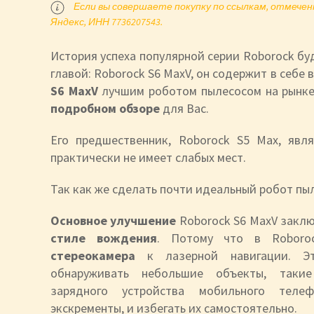
Если вы совершаете покупку по ссылкам, отмеченн
Яндекс, ИНН 7736207543.
История успеха популярной серии Roborock б
главой: Roborock S6 MaxV, он содержит в себе 
S6 MaxV
лучшим роботом пылесосом на рынке
подробном обзоре
для Вас.
Его предшественник, Roborock S5 Max, яв
практически не имеет слабых мест.
Так как же сделать почти идеальный робот пы
Основное улучшение
Roborock S6 MaxV заклю
стиле вождения
. Потому что в Roboro
стереокамера
к лазерной навигации. Э
обнаруживать небольшие объекты, таки
зарядного устройства мобильного тел
экскременты, и избегать их самостоятельно.