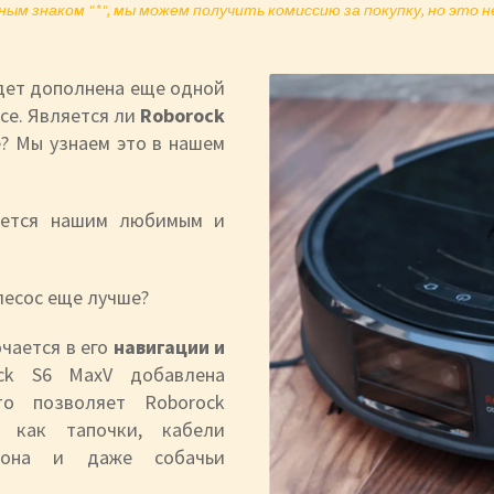
ым знаком "*", мы можем получить комиссию за покупку, но это 
удет дополнена еще одной
все. Является ли
Roborock
? Мы узнаем это в нашем
ляется нашим любимым и
лесос еще лучше?
чается в его
навигации и
ck S6 MaxV добавлена
то позволяет Roborock
е как тапочки, кабели
ефона и даже собачьи