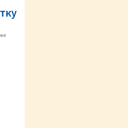
тку
уже