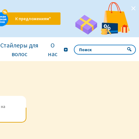
К предложениям*
Стайлеры для
О
волос
нас
 на