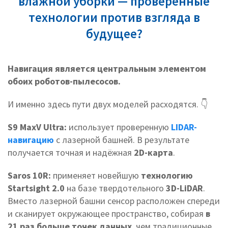
влажной уборки — проверенные
технологии против взгляда в
будущее?
Навигация является центральным элементом
обоих роботов-пылесосов.
И именно здесь пути двух моделей расходятся. 👇
S9 MaxV Ultra:
использует проверенную
LIDAR-
навигацию
с лазерной башней. В результате
получается точная и надёжная
2D-карта
.
Saros 10R:
применяет новейшую
технологию
Startsight 2.0
на базе твердотельного
3D-LiDAR
.
Вместо лазерной башни сенсор расположен спереди
и сканирует окружающее пространство, собирая
в
21 раз больше точек данных
, чем традиционные