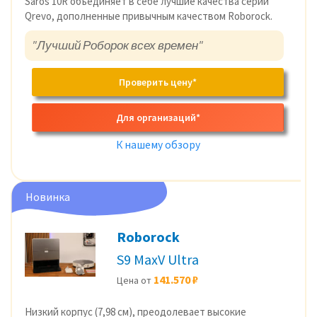
Saros 10R объединяет в себе лучшие качества серии
Qrevo, дополненные привычным качеством Roborock.
"Лучший Роборок всех времен"
Проверить цену*
Для организаций*
К нашему обзору
Новинка
Roborock
S9 MaxV Ultra
141.570 ₽
Цена от
Низкий корпус (7,98 см), преодолевает высокие