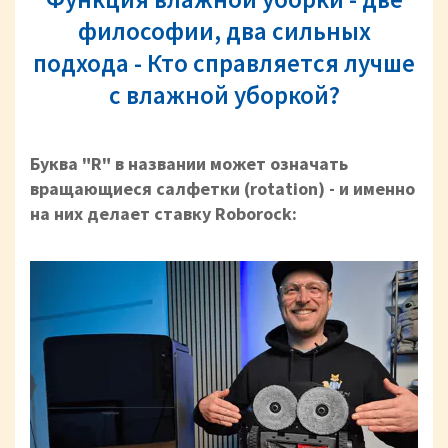
философии, два сильных
подхода - Кто справляется лучше
с влажной уборкой?
Буква "R" в названии может означать
вращающиеся салфетки (rotation) - и именно
на них делает ставку Roborock: