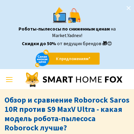
Роботы-пылесосы по сниженным ценам
на
Market.Yadnex!
Скидки до 50%
от ведущих брендов
🎁
😍
К предложениям*
Toggle
navigation
Обзор и сравнение Roborock Saros
10R против S9 MaxV Ultra - какая
модель робота-пылесоса
Roborock лучше?