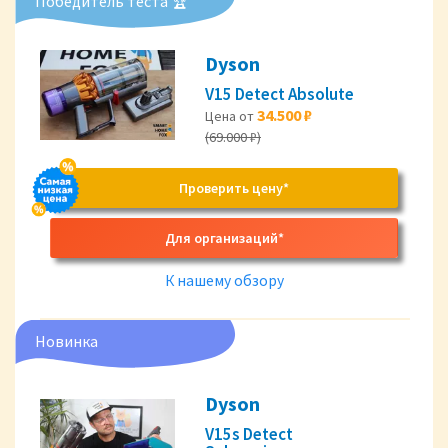
Победитель теста 🏆
Dyson
V15 Detect Absolute
34.500 ₽
Цена от
(69.000 ₽)
Проверить цену*
Для организаций*
К нашему обзору
Новинка
Dyson
V15s Detect