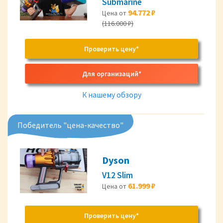
Submarine
94.772 ₽
Цена от
(116.000 ₽)
Проверить цену*
Для организаций*
К нашему обзору
Победитель "цена-качество"
Dyson
V12 Slim
61.999 ₽
Цена от
Проверить цену*