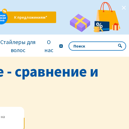
К предложениям*
Стайлеры для
О
волос
нас
e - сравнение и
 на