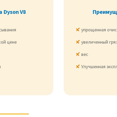
 Dyson V8
Преимуще
сывания
упрощенная очис
кой цене
увеличенный гря
вес
и
Улучшенная эксп