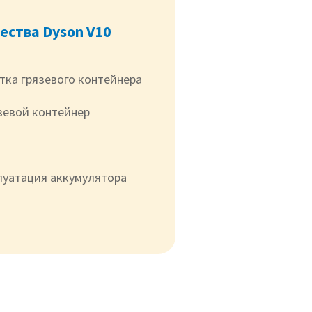
ства Dyson V10
тка грязевого контейнера
зевой контейнер
луатация аккумулятора