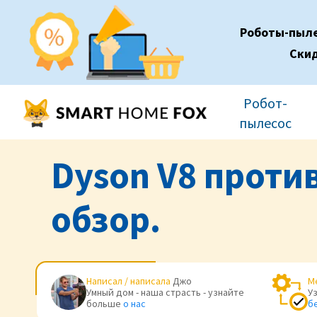
Роботы-пыл
Ски
Робот-
пылесос
Dyson V8 против
обзор.
Написал / написала
Джо
М
Умный дом - наша страсть - узнайте
У
больше
о нас
б