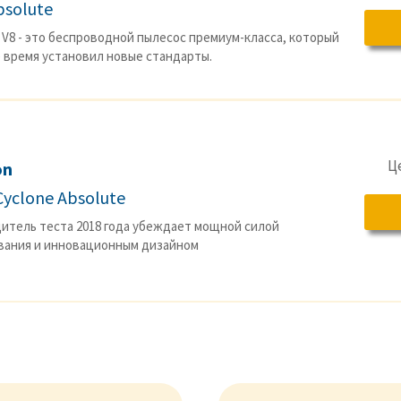
bsolute
 V8 - это беспроводной пылесос премиум-класса, который
е время установил новые стандарты.
Ц
on
Cyclone Absolute
итель теста 2018 года убеждает мощной силой
вания и инновационным дизайном