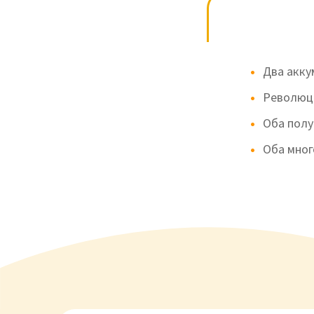
Два акку
Революци
Оба полу
Оба мног