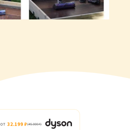
 от
32.199 ₽
(45.000 ₽)