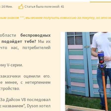
:
16 Мин.
Статья была полезной: 41
ым знаком "*", мы можем получить комиссию за покупку, но это 
 области
беспроводных
 подойдет тебе?
Мы их
,что нас, потребителей
ну V-серии.
заказчики оценили его.
е менее, с нетерпением
стройство.
 За Дайсон V8 последовал
с названием", Dyson хотел