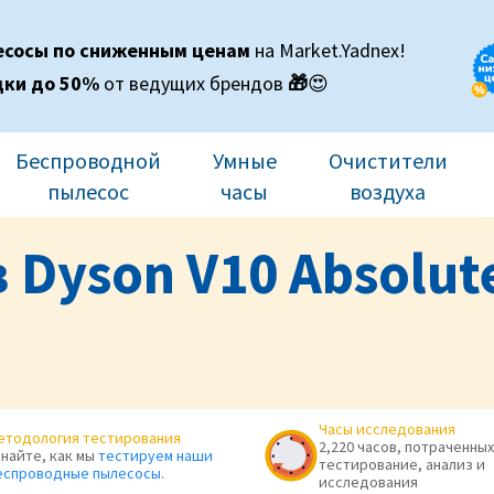
есосы по сниженным ценам
на Market.Yadnex!
дки до 50%
от ведущих брендов
🎁
😍
Беспроводной
Умные
Очистители
пылесос
часы
воздуха
 Dyson V10 Absolut
Часы исследования
етодология тестирования
2,220 часов, потраченных
знайте, как мы
тестируем наши
тестирование, анализ и
еспроводные пылесосы
.
исследования