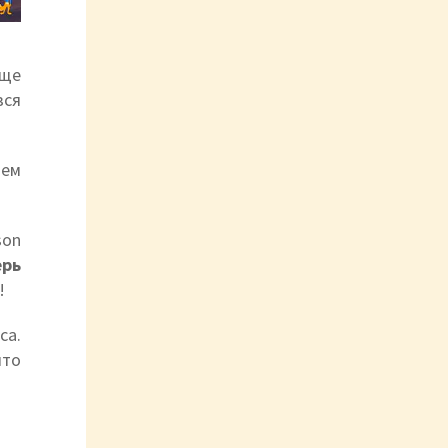
еще
вся
ием
son
ерь
!
са.
что