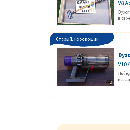
V8 A
Dyson
в сво
Старый, но хороший
Dys
V10 
Побед
всасы