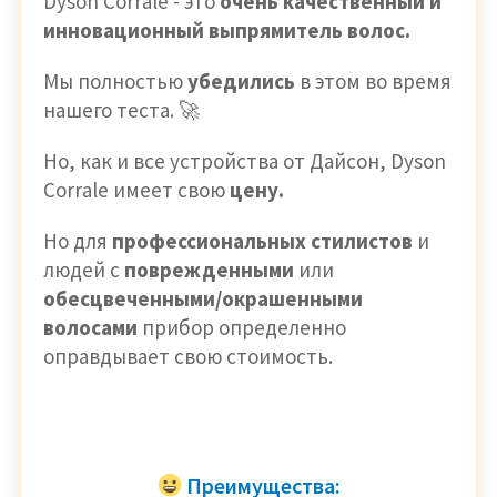
Dyson Corrale - это
очень качественный и
инновационный выпрямитель волос.
Мы полностью
убедились
в
этом
во время
нашего теста. 🚀
Но, как и все устройства от Дайсон, Dyson
Corrale имеет свою
цену.
Но для
профессиональных стилистов
и
людей с
поврежденными
или
обесцвеченными/окрашенными
волосами
прибор определенно
оправдывает свою стоимость.
Преимущества: