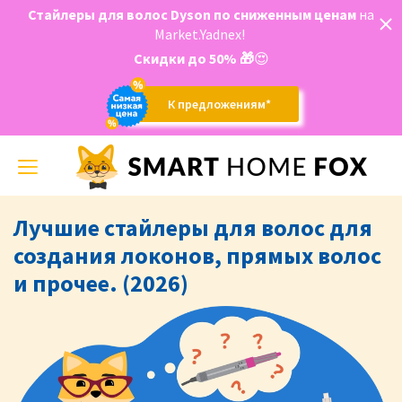
Стайлеры для волос Dyson по сниженным ценам
на
Market.Yadnex!
Скидки до 50%
🎁
😍
К предложениям*
Toggle
navigation
Лучшие стайлеры для волос для
создания локонов, прямых волос
и прочее. (2026)