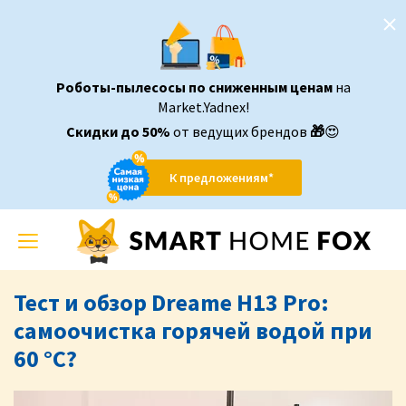
Роботы-пылесосы по сниженным ценам
на
Market.Yadnex!
Скидки до 50%
от ведущих брендов
🎁
😍
К предложениям*
Toggle
navigation
Тест и обзор Dreame H13 Pro:
самоочистка горячей водой при
60 °C?