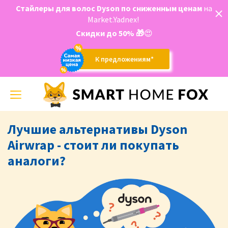
Стайлеры для волос Dyson по сниженным ценам
на
Market.Yadnex!
Скидки до 50%
🎁
😍
К предложениям*
Toggle
navigation
Лучшие альтернативы Dyson
Airwrap - стоит ли покупать
аналоги?