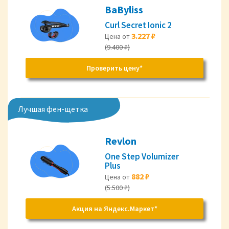
BaByliss
Curl Secret Ionic 2
3.227 ₽
Цена от
(9.400 ₽)
Проверить цену*
Лучшая фен-щетка
Revlon
One Step Volumizer
Plus
882 ₽
Цена от
(5.500 ₽)
Акция на Яндекс.Маркет*