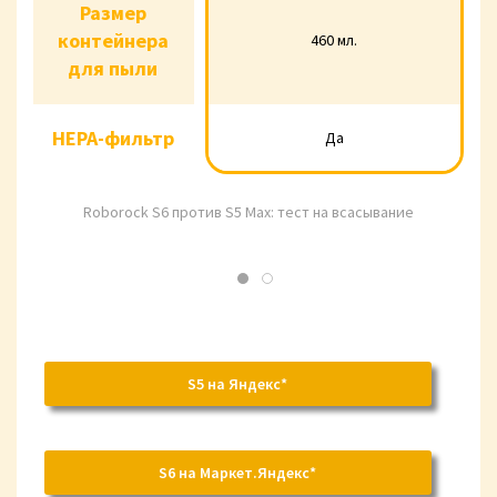
Размер
Размер
контейнера
460 мл.
контейнера
460 мл.
480 мл.
для пыли
для пыли
HEPA-фильтр
Да
HEPA-фильтр
Да
Да
Roborock S6 против S5 Маx: тест на всасывание
S5 на Яндекс*
S6 на Маркет.Яндекс*