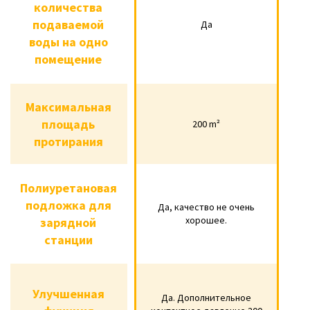
количества
количества
подаваемой
Да
подаваемой
Да
Нет
воды на одно
воды на одно
помещение
помещение
Максимальная
Максимальная
площадь
200 m²
площадь
200 m²
100 m²
протирания
протирания
Полиуретановая
Полиуретановая
подложка для
подложка для
Да, качество не очень
Да, качество не
Да. Хорошее
хорошее.
зарядной
зарядной
очень хорошее.
качество.
станции
станции
Да.
Улучшенная
Улучшенная
Да. Дополнительное
Дополнительное