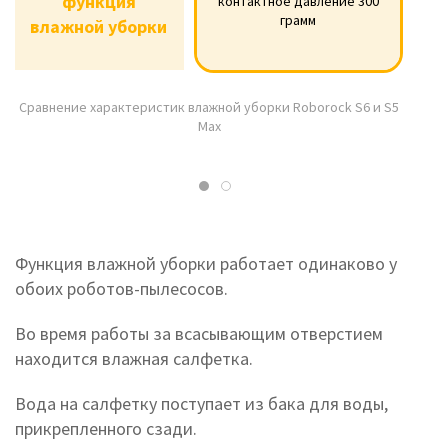
функция
контактное давление 300
функция
контактное
--
грамм
влажной уборки
давление 300
влажной уборки
грамм
Сравнение характеристик влажной уборки Roborock S6 и S5
Max
Функция влажной уборки работает одинаково у
обоих роботов-пылесосов.
Во время работы за всасывающим отверстием
находится влажная салфетка.
Вода на салфетку поступает из бака для воды,
прикрепленного сзади.