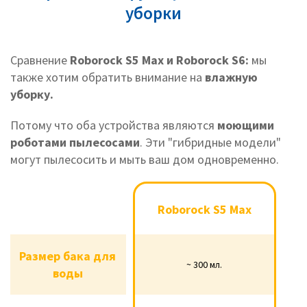
уборки
Сравнениe
Roborock S5 Max и Roborock S6:
мы
также хотим обратить внимание на
влажную
уборку.
Потому что оба устройства являются
моющими
роботами пылесосами
. Эти "гибридные модели"
могут пылесосить и мыть ваш дом одновременно.
Roborock S5
Roborock S6
Roborock S5 Max
Max
Размер бака для
Размер бака для
~ 300 мл.
~ 160 мл.
~ 300 мл.
воды
воды