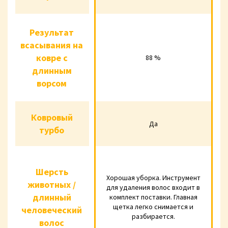
Результат
Результат
всасывания
всасывания на
ковре с
на ковре с
88 %
88 %
85 %
длинным
длинным
ворсом
ворсом
Ковровый
Ковровый
Да
Да
Да
турбо
турбо
Хорошая уборка.
Хорошая убо
Шерсть
Шерсть
Инструмент для
Инструмент
Хорошая уборка. Инструмент
животных /
удаления волос
удаления во
животных /
для удаления волос входит в
входит в комплект
входит в ком
длинный
комплект поставки. Главная
длинный
поставки. Главная
поставки. Гл
щетка легко снимается и
человеческий
человеческий
щетка легко
щетка лег
разбирается.
волос
волос
снимается и
снимается