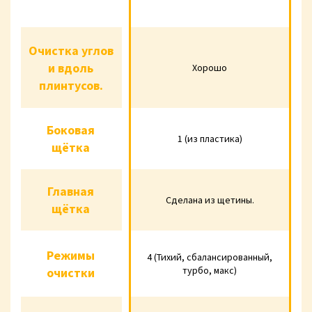
разбирается.
разбираетс
Очистка углов
Очистка
и вдоль
Хорошо
углов и вдоль
Хорошо
Хорошо
плинтусов.
плинтусов.
Боковая
Боковая
1 (из пластика)
1 (из пластика)
1 (из пласти
щётка
щётка
Главная
Главная
Сделана из
Сделана и
Сделана из щетины.
щётка
щётка
щетины.
щетины.
Режимы
4 (Тихий,
4 (Тихий,
Режимы
4 (Тихий, сбалансированный,
сбалансированный,
сбалансирова
турбо, макс)
очистки
очистки
турбо, макс)
турбо, мак