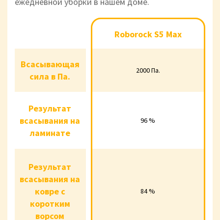
ежедневной уборки в нашем доме.
Roborock S5 Max
Roborock 
Roborock S5 Max
Всасывающая
Всасывающая
2000 Па.
2000 Па.
2000 Па.
сила в Па.
сила в Па.
Результат
Результат
всасывания
всасывания на
96 %
92 %
96 %
ламинате
на ламинате
Результат
Результат
всасывания
всасывания на
на ковре с
ковре с
84 %
84 %
84 %
коротким
коротким
ворсом
ворсом