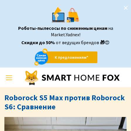
Роботы-пылесосы по сниженным ценам
на
Market.Yadnex!
Скидки до 50%
от ведущих брендов
🎁
😍
К предложениям*
Toggle
navigation
Roborock S5 Max против Roborock
S6: Сравнение