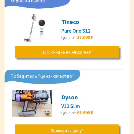
Хороший выбор
Tineco
Pure One S12
27.000 ₽
Цена от
20% скидка на AliExpress*
Победитель "цена-качество"
Dyson
V12 Slim
61.999 ₽
Цена от
Проверить цену*