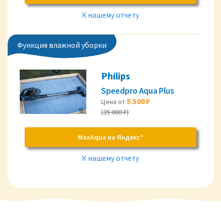
К нашему отчету
Функция влажной уборки
Philips
Speedpro Aqua Plus
5.500 ₽
Цена от
(35.000 ₽)
MaxAqua на Яндекс*
К нашему отчету