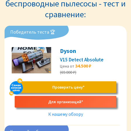
беспроводные пылесосы - тест и
сравнение:
Победитель теста 🏆
Dyson
V15 Detect Absolute
34.500 ₽
Цена от
(69.000 ₽)
Проверить цену*
Для организаций*
К нашему обзору