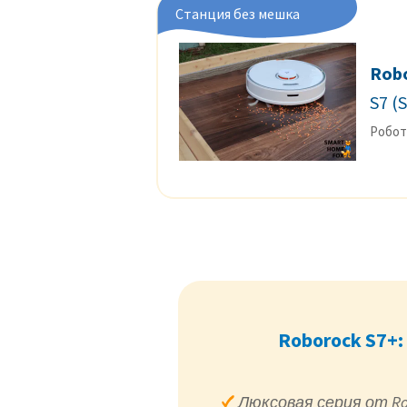
Станция без мешка
Rob
S7 (
Робот
Roborock S7+:
Люксовая серия от Ro