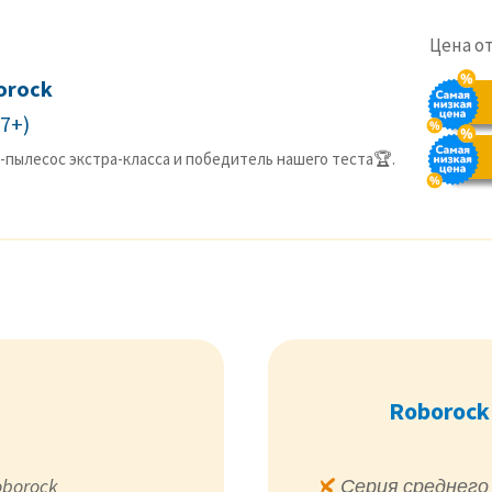
Цена о
orock
S7+)
-пылесос экстра-класса и победитель нашего теста🏆.
Roborock
borock
Серия среднего 