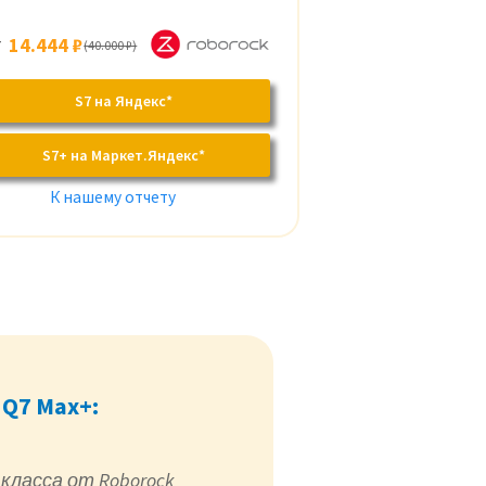
т
14.444 ₽
(40.000 ₽)
S7 на Яндекс*
S7+ на Маркет.Яндекс*
К нашему отчету
 Q7 Max+:
класса от Roborock