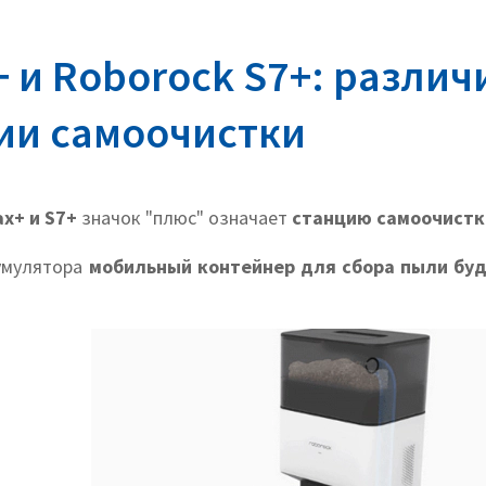
 и Roborock S7+: различ
ии самоочистки
ax+ и S7+
значок
"плюс" означает
станцию самоочистк
кумулятора
мобильный контейнер для сбора пыли бу