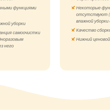
нными функциями
Некоторые фун
отсутствуют (
влажной уборки 
жной уборки
Качество сборк
анция самоочистки
дноразовым
Нижний ценовой
ез него