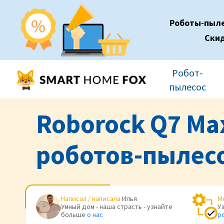
Роботы-пыл
Ски
Робот-
пылесос
Roborock Q7 Max
роботов-пылес
Написал / написала
Илья
М
Умный дом - наша страсть - узнайте
У
больше
о нас
р