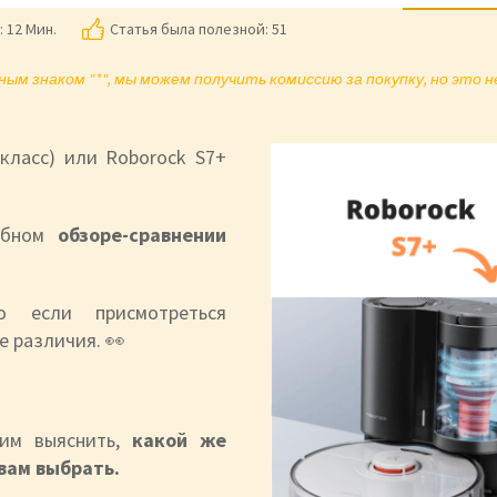
:
12 Мин.
Статья была полезной: 51
ым знаком "*", мы можем получить комиссию за покупку, но это 
класс) или Roborock S7+
обном
обзоре-сравнении
 если присмотреться
е различия. 👀
тим выяснить,
какой же
вам выбрать.