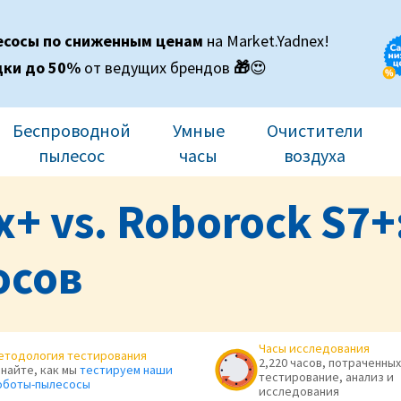
есосы по сниженным ценам
на Market.Yadnex!
дки до 50%
от ведущих брендов
🎁
😍
Беспроводной
Умные
Очистители
пылесос
часы
воздуха
+ vs. Roborock S7+
осов
Часы исследования
етодология тестирования
2,220 часов, потраченных
знайте, как мы
тестируем наши
тестирование, анализ и
оботы-пылесосы
исследования