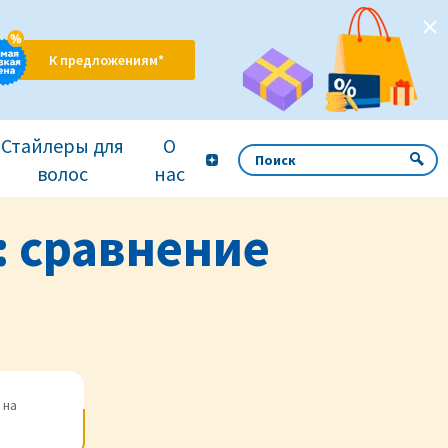
К предложениям*
Стайлеры для
О
волос
нас
: сравнение
 на