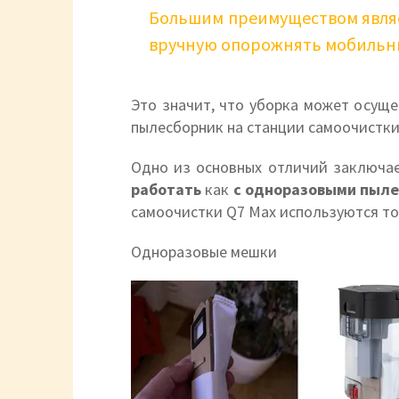
Большим преимуществом являе
вручную опорожнять мобильн
Это значит, что уборка может осущ
пылесборник на станции самоочистки
Одно из основных отличий заключае
работать
как
с одноразовыми пылес
самоочистки Q7 Max используются т
Одноразовые мешки