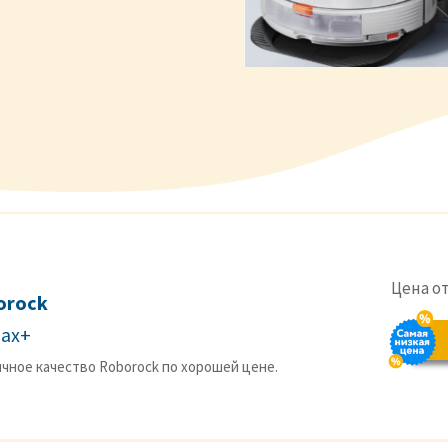
Цена о
orock
Max+
чное качество Roborock по хорошей цене.