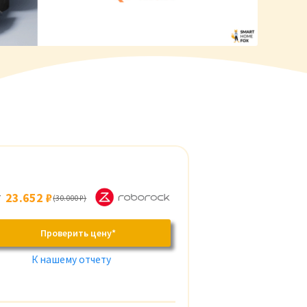
т
23.652 ₽
(30.000 ₽)
Проверить цену*
К нашему отчету