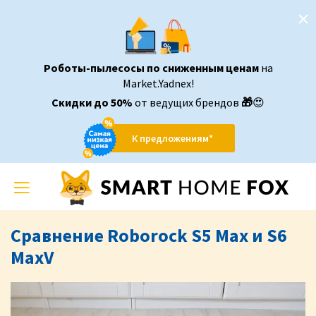
Роботы-пылесосы по сниженным ценам
на
Market.Yadnex!
Скидки до 50%
от ведущих брендов
🎁
😍
К предложениям*
Toggle
navigation
Сравнение Roborock S5 Max и S6
MaxV