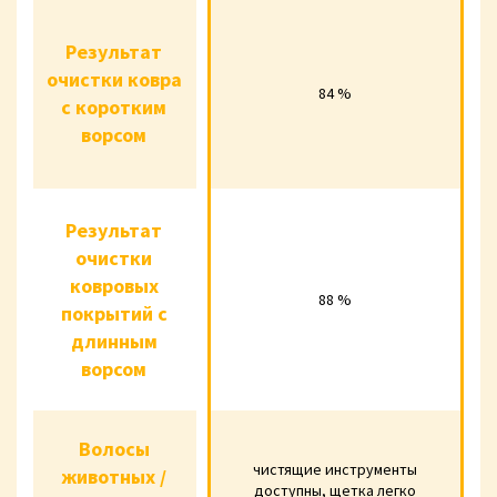
Результат
Результат
очистки
очистки ковра
ковра с
84 %
84 %
88 %
с коротким
коротким
ворсом
ворсом
Результат
Результат
очистки
очистки
ковровых
ковровых
88 %
88 %
90 %
покрытий с
покрытий с
длинным
длинным
ворсом
ворсом
Волосы
Волосы
чистящие
чистящи
чистящие инструменты
инструменты
инструмен
животных /
животных /
доступны, щетка легко
доступны, щетка
доступны, щ