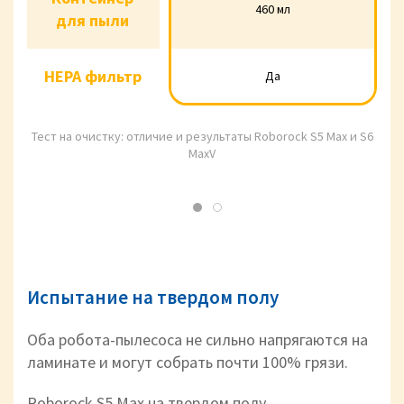
Контейнер
460 мл
460 мл
460 мл
для пыли
для пыли
HEPA фильтр
Да
HEPA фильтр
Да
Да
Тест на очистку: отличие и результаты Roborock S5 Max и S6
MaxV
Испытание на твердом полу
Оба робота-пылесоса не сильно напрягаются на
ламинате и могут собрать почти 100% грязи.
Roborock S5 Max на твердом полу