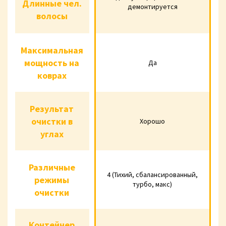
Длинные чел.
Длинные чел.
демонтируется
легко
легко
волосы
волосы
демонтируется
демонтируе
Максимальная
Максимальная
мощность на
Да
мощность на
Да
Да
коврах
коврах
Результат
Результат
очистки в
Хорошо
очистки в
Хорошо
Хорошо
углах
углах
Различные
Различные
4 (Тихий,
4 (Тихий
4 (Тихий, сбалансированный,
режимы
режимы
сбалансированный,
сбалансирова
турбо, макс)
очистки
турбо, макс)
турбо, мак
очистки
Контейнер