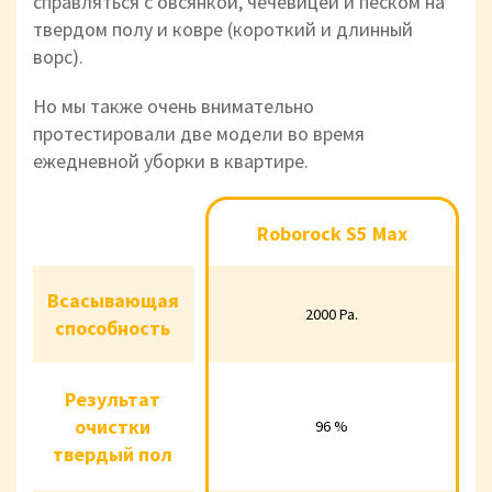
справляться с овсянкой, чечевицей и песком на
твердом полу и ковре (короткий и длинный
ворс).
Но мы также очень внимательно
протестировали две модели во время
ежедневной уборки в квартире.
Roborock S5 Max
Roborock S6
Roborock S5 Max
Всасывающая
Всасывающая
2000 Pa.
2500 Pa.
2000 Pa.
способность
способность
Результат
Результат
очистки
очистки
96 %
96 %
96 %
твердый пол
твердый пол