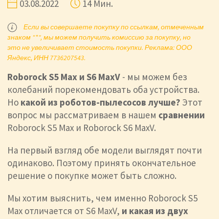
03.08.2022
14 Мин.
Если вы совершаете покупку по ссылкам, отмеченным
знаком "*", мы можем получить комиссию за покупку, но
это не увеличивает стоимость покупки. Реклама: ООО
Яндекс, ИНН 7736207543.
Roborock S
5
Max
и
S
6
MaxV
- мы можем без
колебаний порекомендовать оба устройства.
Но
какой из роботов-пылесосов лучше?
Этот
вопрос мы рассматриваем в нашем
сравнении
Roborock S5 Max и Roborock S6 MaxV.
На первый взгляд обе модели выглядят почти
одинаково. Поэтому принять окончательное
решение о покупке может быть сложно.
Мы хотим выяснить, чем именно Roborock S5
Max отличается от S6 MaxV,
и какая из двух