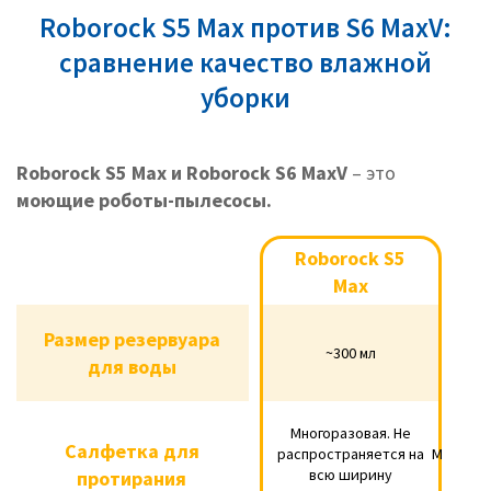
Roborock S5 Max против S6 MaxV:
сравнение качество влажной
уборки
Roborock S5 Max и Roborock S6 MaxV
– это
моющие роботы-пылесосы.
Roborock S5
Roborock S5 Max
Max
Размер резервуара
Размер резервуара
~300 мл
~300 мл
для воды
для воды
Многоразовая. Не
Многоразовая. Не
Салфетка для
Салфетка для
распространяется
Многор
распространяется на
Многора
всю ширину
по в
протирания
протирания
на всю ширину
по 