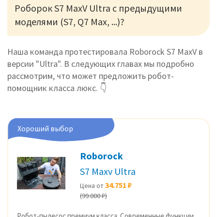
Роборок S7 MaxV Ultra с предыдущими
моделями (S7, Q7 Max, ...)?
Наша команда протестировала Roborock S7 MaxV в
версии "Ultra". В следующих главах мы подробно
рассмотрим, что может предложить робот-
помощник класса люкс. 👇
Хороший выбор
Roborock
S7 Maxv Ultra
34.751 ₽
Цена от
(99.000 ₽)
Робот-пылесос премиум класса. Современные функции