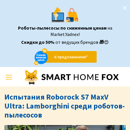
Роботы-пылесосы по сниженным ценам
на
Market.Yadnex!
Скидки до 50%
от ведущих брендов
🎁
😍
К предложениям*
Toggle
navigation
Испытания Roborock S7 MaxV
Ultra: Lamborghini среди роботов-
пылесосов