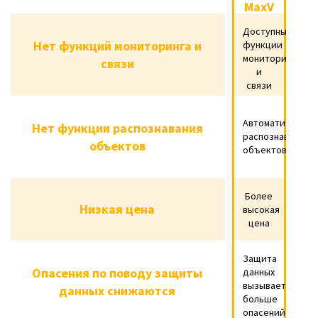
MaxV
Ultra
Нет функций мониторинга и
Доступны
Доступны фун
Нет функций мониторинга и
функции
связи
мониторинга
связи
и
связи
Нет функции распознавания
Автоматическо
Автоматическое
Нет функции распознавания
объектов
распознавание
объектов
объектов
Более
Низкая цена
Бол
Низкая цена
высокая
цена
Защита
Опасения по поводу защиты
Защита данных
Опасения по поводу защиты
данных
данных снижаются
вызывает
данных снижаются
больше
опасений