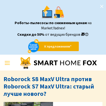
Роботы-пылесосы по сниженным ценам
на
Market.Yadnex!
Скидки до 50%
от ведущих брендов
🎁
😍
К предложениям*
Toggle
navigation
Roborock S8 MaxV Ultra против
Roborock S7 MaxV Ultra: старый
лучше нового?