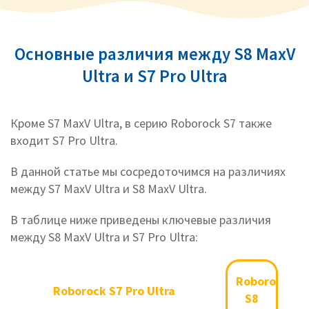
Основные различия между S8 MaxV
Ultra и S7 Pro Ultra
Кроме S7 MaxV Ultra, в серию Roborock S7 также
входит S7 Pro Ultra.
В данной статье мы сосредоточимся на различиях
между S7 MaxV Ultra и S8 MaxV Ultra.
В таблице ниже приведены ключевые различия
между S8 MaxV Ultra и S7 Pro Ultra:
Roborock S7 Pro Ultra
Robor
Roborock
Roborock S7 Pro Ultra
S8