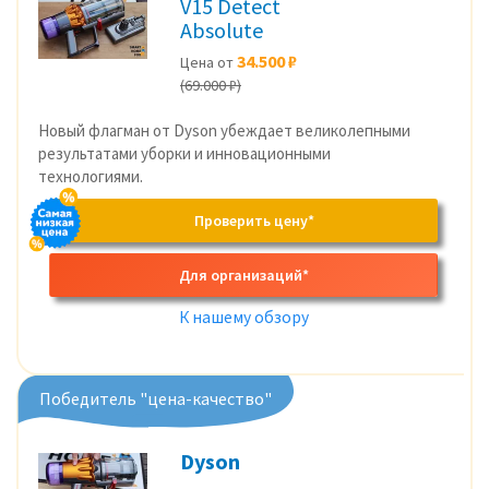
V15 Detect
Absolute
34.500 ₽
Цена от
(69.000 ₽)
Новый флагман от Dyson убеждает великолепными
результатами уборки и инновационными
технологиями.
Проверить цену*
Для организаций*
К нашему обзору
Победитель "цена-качество"
Dyson