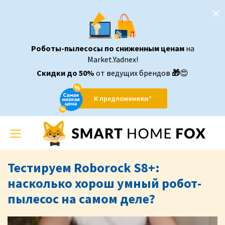
Роботы-пылесосы по сниженным ценам
на
Market.Yadnex!
Скидки до 50%
от ведущих брендов
🎁
😍
К предложениям*
Toggle
navigation
Тестируем Roborock S8+:
насколько хорош умный робот-
пылесос на самом деле?