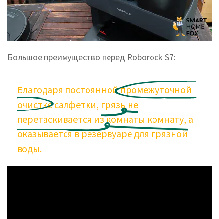
Большое преимущество перед Roborock S7:
Благодаря постоянной
промежуточной
очистке
салфетки,
грязь
не
перетаскивается
из
комнаты
комнату,
а
оказывается в резервуаре для грязной
воды.