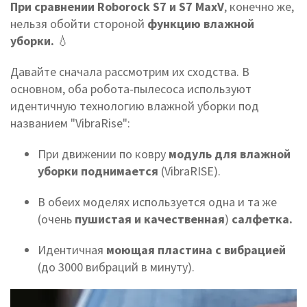
При сравнении Roborock S7 и S7 MaxV
, конечно же,
нельзя обойти стороной
функцию влажной
уборки.
💧
Давайте сначала рассмотрим их сходства. В
основном, оба робота-пылесоса используют
идентичную технологию влажной уборки под
названием "VibraRise":
При движении по ковру
модуль для влажной
уборки поднимается
(VibraRISE).
В обеих моделях используется одна и та же
(очень
пушистая и качественная
)
салфетка.
Идентичная
моющая пластина с вибрацией
(до 3000 вибраций в минуту).