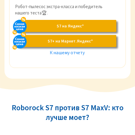
Робот-пылесос экстра-класса и победитель
нашего теста🏆.
S7 на Яндекс*
S7+ на Маркет.Яндекс*
К нашему отчету
Roborock S7 против S7 MaxV: кто
лучше моет?