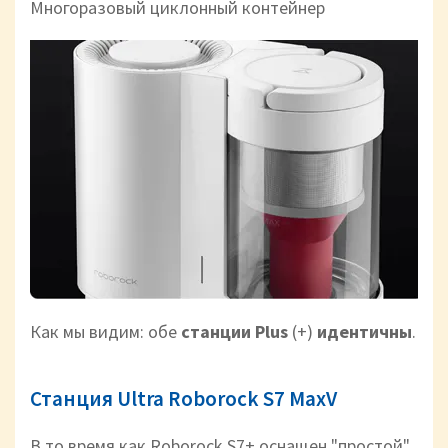
Многоразовый циклонный контейнер
Как мы видим: обе
станции Plus
(+)
идентичны
.
Станция Ultra Roborock S7 MaxV
В то время как Roborock S7+ оснащен "простой"