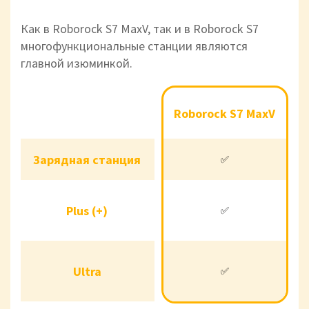
Как в Roborock S7 MaxV, так и в Roborock S7
многофункциональные станции являются
главной изюминкой.
Roborock
Roborock
Roborock S7 MaxV
S7 MaxV
S7
Зарядная станция
Зарядная станция
✅
✅
✅
Plus (+)
Plus (+)
✅
✅
✅
Ultra
Ultra
✅
✅
❌