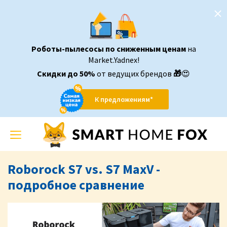
Роботы-пылесосы по сниженным ценам
на
Market.Yadnex!
Скидки до 50%
от ведущих брендов
🎁
😍
К предложениям*
Toggle
navigation
Roborock S7 vs. S7 MaxV -
подробное сравнение