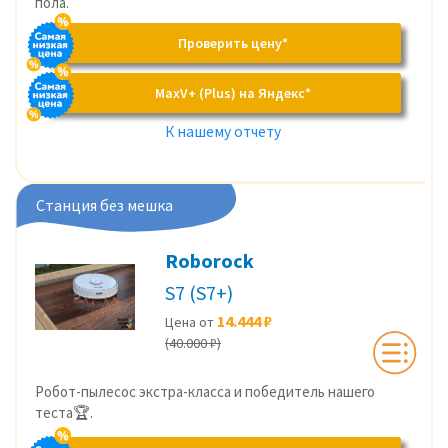
пола.
Проверить цену*
MaxV+ (Plus) на Яндекс*
К нашему отчету
Станция без мешка
Roborock
S7 (S7+)
14.444 ₽
Цена от
(40.000 ₽)
Робот-пылесос экстра-класса и победитель нашего
теста🏆.